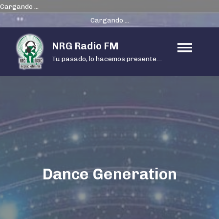
Cargando ...
Cargando ...
Skip
NRG Radio FM
to
Tu pasado, lo hacemos presente…
content
Dance Generation