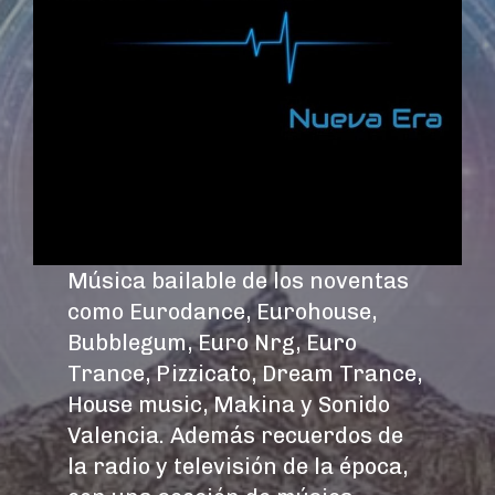
Música bailable de los noventas
como Eurodance, Eurohouse,
Bubblegum, Euro Nrg, Euro
Trance, Pizzicato, Dream Trance,
House music, Makina y Sonido
Valencia. Además recuerdos de
la radio y televisión de la época,