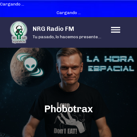
Cargando ...
Cargando ...
Skip
NRG Radio FM
to
Tu pasado, lo hacemos presente…
content
Phobotrax