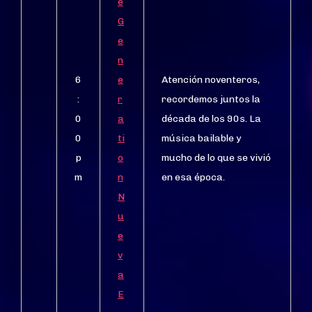
e
G
e
n
6
e
Atención noventeros,
:
r
recordemos juntos la
0
a
década de los 90s. La
0
ti
música bailable y
p
o
mucho de lo que se vivió
m
n
en esa época.
N
u
e
v
a
E