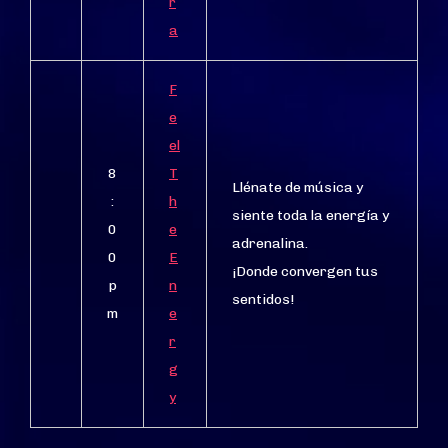
r
a
F
e
el
8
T
Llénate de música y
:
h
siente toda la energía y
0
e
adrenalina.
0
E
¡Donde convergen tus
p
n
sentidos!
m
e
r
g
y