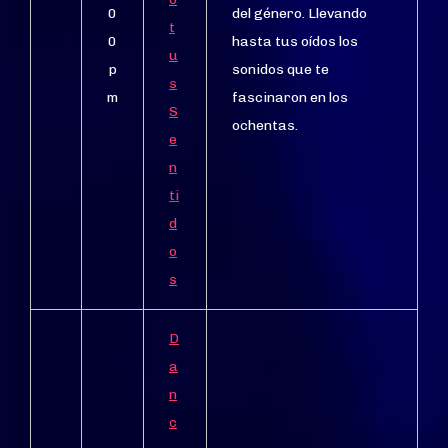
0
del género. Llevando
t
0
hasta tus oídos los
u
p
sonidos que te
s
m
fascinaron en los
S
ochentas.
e
n
ti
d
o
s
D
a
n
c