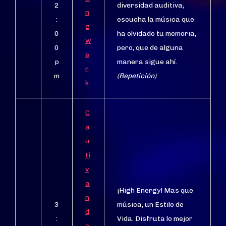
2
diversidad auditiva,
n
:
escucha la música que
g
0
ha olvidado tu memoria,
w
0
pero, que de alguna
e
p
manera sigue ahí.
r
m
(Repetición)
k
C
a
u
ti
v
a
¡High Energy! Mas que
n
3
música, un Estilo de
d
:
Vida. Disfruta lo mejor
o