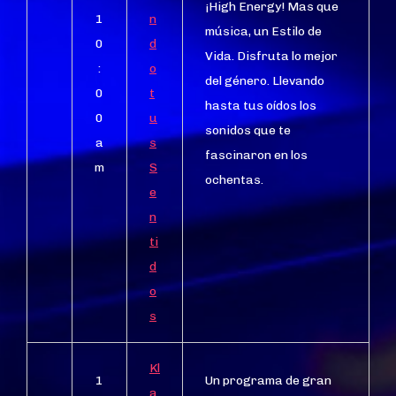
¡High Energy! Mas que
1
n
música, un Estilo de
0
d
Vida. Disfruta lo mejor
:
o
del género. Llevando
0
t
hasta tus oídos los
0
u
sonidos que te
a
s
fascinaron en los
m
S
ochentas.
e
n
ti
d
o
s
Kl
1
Un programa de gran
a