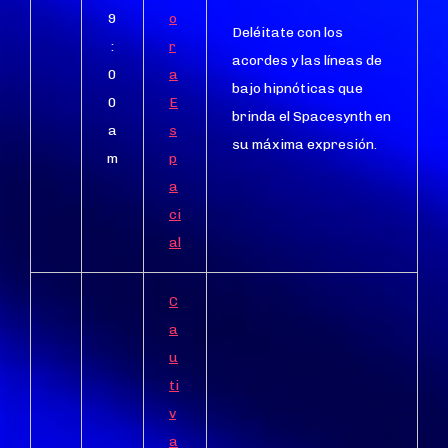
9
o
Deléitate con los
:
r
acordes y las líneas de
0
a
bajo hipnóticas que
0
E
brinda el Spacesynth en
a
s
su máxima expresión.
m
p
a
ci
al
C
a
u
ti
v
a