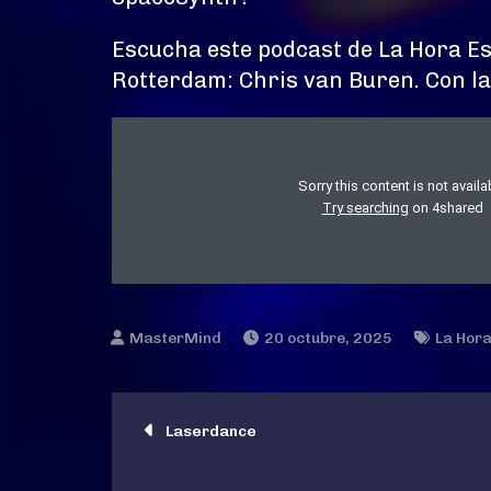
Escucha este podcast de La Hora Esp
Rotterdam: Chris van Buren. Con l
20 octubre, 2025
La Hora
Navegación
Laserdance