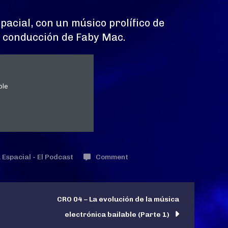
acial, con un músico prolífico de
a conducción de Faby Mac.
on
 Espacial - El Podcast
Comment
Chris
van
Buren
CRO 04 – La evolución de la música
electrónica bailable (Parte 1)