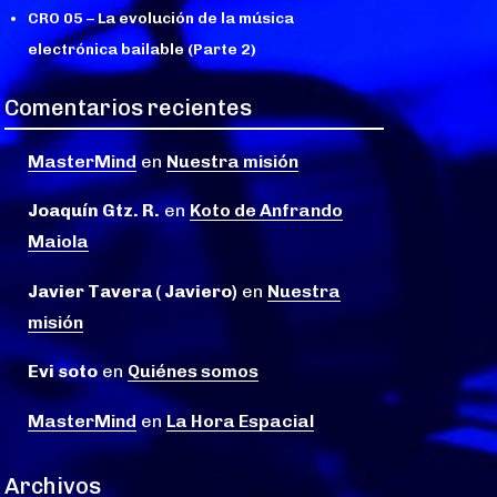
CRO 05 – La evolución de la música
electrónica bailable (Parte 2)
Comentarios recientes
MasterMind
en
Nuestra misión
Joaquín Gtz. R.
en
Koto de Anfrando
Maiola
Javier Tavera ( Javiero)
en
Nuestra
misión
Evi soto
en
Quiénes somos
MasterMind
en
La Hora Espacial
Archivos