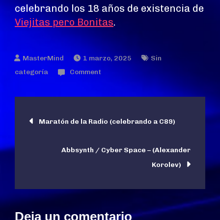
celebrando los 18 años de existencia de
Viejitas pero Bonitas
.
1 marzo, 2025
Sin
on
categoría
Comment
Maratón
de
Navegación
la
Maratón de la Radio (celebrando a C89)
Radio
de
(celebrando
Abbsynth / Cyber Space – (Alexander
a
entradas
Korolev)
VPB)
Deja un comentario