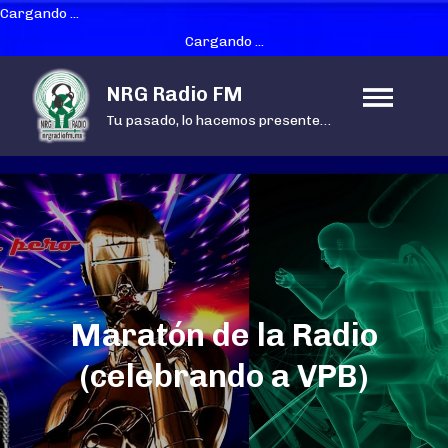
Cargando ...
Cargando ...
Skip
NRG Radio FM
to
Tu pasado, lo hacemos presente…
content
Maratón de la Radio
(celebrando a VPB)