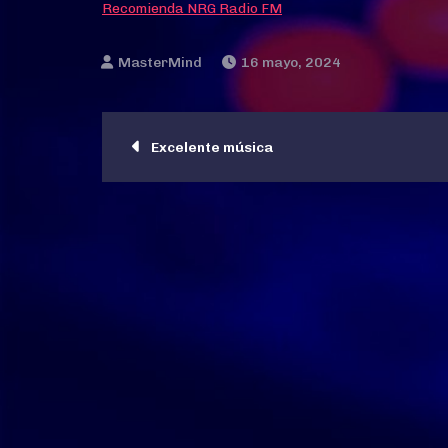
Recomienda NRG Radio FM
16 mayo, 2024
Navegación
Excelente música
de
entradas