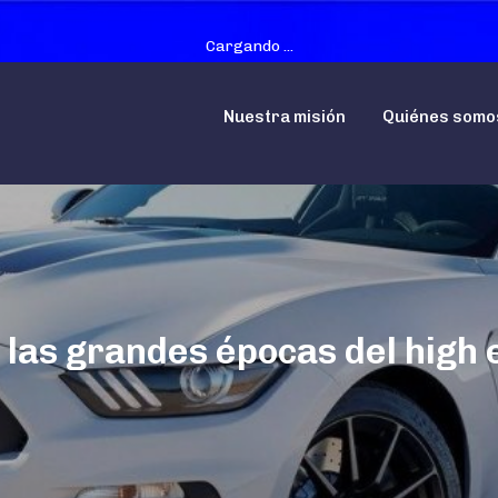
Cargando ...
Nuestra misión
Quiénes somo
las grandes épocas del high e