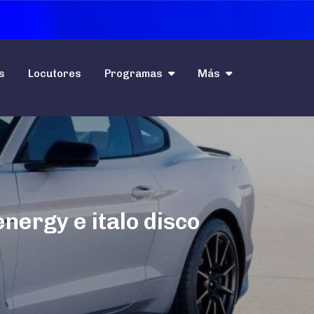
s
Locutores
Programas
Más
nergy e italo disco