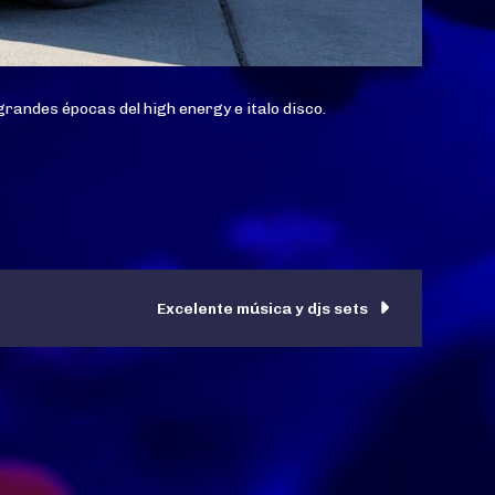
randes épocas del high energy e italo disco.
Excelente música y djs sets