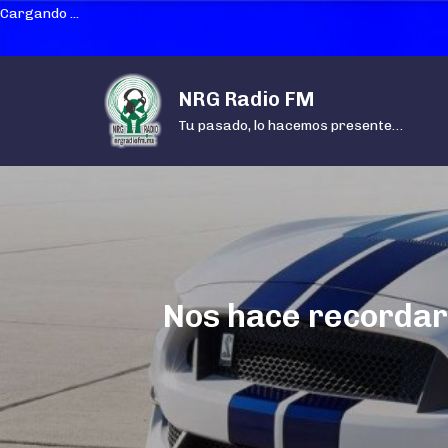
Cargando ...
Skip
NRG Radio FM
to
content
Tu pasado, lo hacemos presente…
Nos hace recordar 