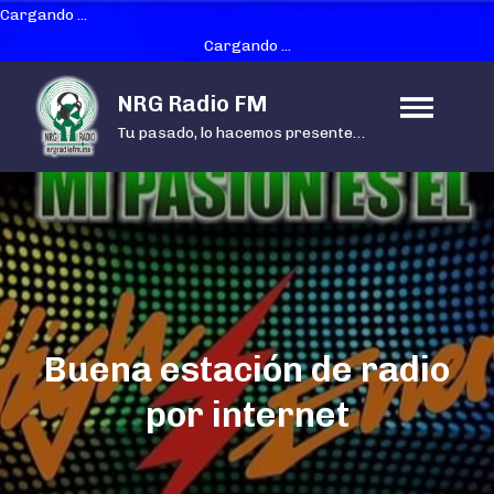
Cargando ...
Cargando ...
Skip
NRG Radio FM
to
Tu pasado, lo hacemos presente…
content
Buena estación de radio
por internet