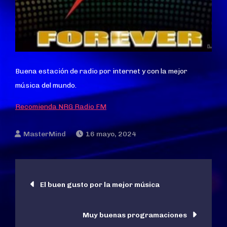
Buena estación de radio por internet y con la mejor
música del mundo.
Recomienda NRG Radio FM
16 mayo, 2024
Navegación
El buen gusto por la mejor música
de
Muy buenas programaciones