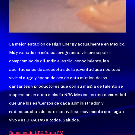
La mejor estación de High Energy actualmente en México.
Muy variado en música, programas y lo principal el
compromiso de difundir el estilo, conocimiento, las
aportaciones de anécdotas de la juventud que nos tocó
vivir el auge y época de oro de esta música de los
cantantes y productores que con su magia de talento se
inspiraron en cada melodía NRG México es una comunidad
que une los esfuerzos de cada administrador y
radioescuchas de este maravilloso movimiento que sigue
vivo y es GRACIAS a todos. Saludos.
Recomienda NRG Radio FM