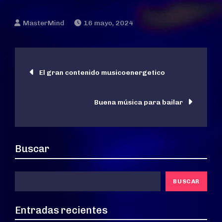
16 mayo, 2024
Navegación
El gran contenido musicoenergetico
de
Buena música para bailar
entradas
Buscar
BUSCAR
Entradas recientes