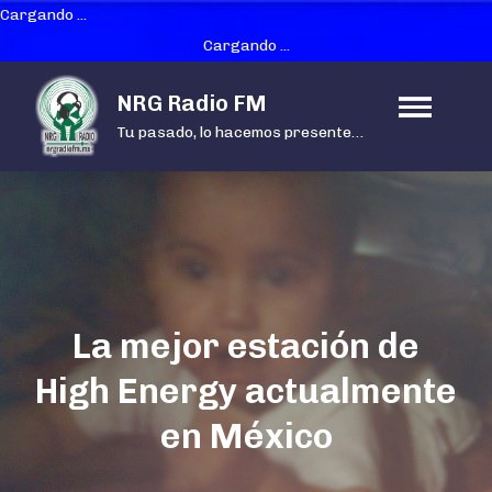
Cargando ...
Cargando ...
Skip
NRG Radio FM
to
Tu pasado, lo hacemos presente…
content
La mejor estación de
High Energy actualmente
en México